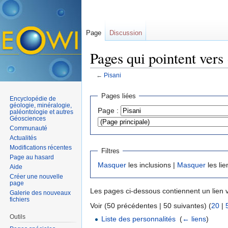
Page
Discussion
Pages qui pointent vers 
←
Pisani
Aller à :
navigation
,
rechercher
Pages liées
Encyclopédie de
géologie, minéralogie,
Page :
paléontologie et autres
Géosciences
Communauté
Actualités
Modifications récentes
Filtres
Page au hasard
Masquer
les inclusions |
Masquer
les lie
Aide
Créer une nouvelle
page
Les pages ci-dessous contiennent un lien 
Galerie des nouveaux
fichiers
Voir (50 précédentes | 50 suivantes) (
20
|
Outils
Liste des personnalités
‎
(
← liens
)