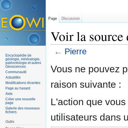
Page
Discussion
Voir la source 
←
Pierre
Encyclopédie de
Aller à :
navigation
,
rechercher
géologie, minéralogie,
paléontologie et autres
Vous ne pouvez pa
Géosciences
Communauté
Actualités
raison suivante :
Modifications récentes
Page au hasard
Aide
L'action que vous
Créer une nouvelle
page
Galerie des nouveaux
fichiers
utilisateurs dans
Outils