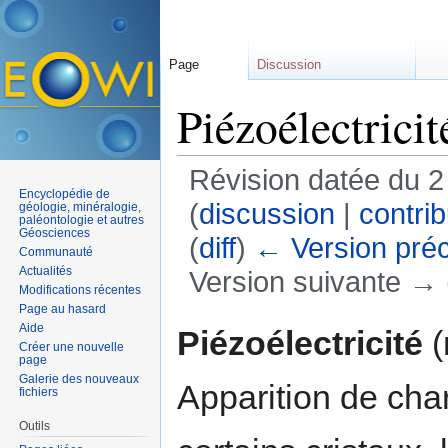
Page
Discussion
Piézoélectricit
Révision datée du 2
Encyclopédie de
(
discussion
|
contrib
géologie, minéralogie,
paléontologie et autres
Géosciences
(
diff
)
← Version pré
Communauté
Actualités
Version suivante → (
Modifications récentes
Aller à :
navigation
,
rechercher
Page au hasard
Aide
Piézoélectricité
(
Créer une nouvelle
page
Galerie des nouveaux
Apparition de cha
fichiers
Outils