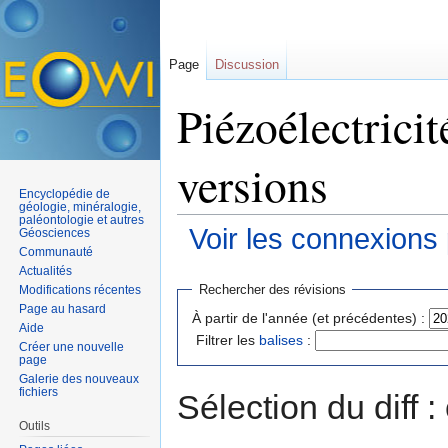
Page
Discussion
Piézoélectricit
versions
Encyclopédie de
géologie, minéralogie,
paléontologie et autres
Voir les connexions
Géosciences
Communauté
Aller à :
navigation
,
rechercher
Actualités
Rechercher des révisions
Modifications récentes
Page au hasard
À partir de l'année (et précédentes) :
Aide
Filtrer les
balises
:
Créer une nouvelle
page
Galerie des nouveaux
fichiers
Sélection du diff 
Outils