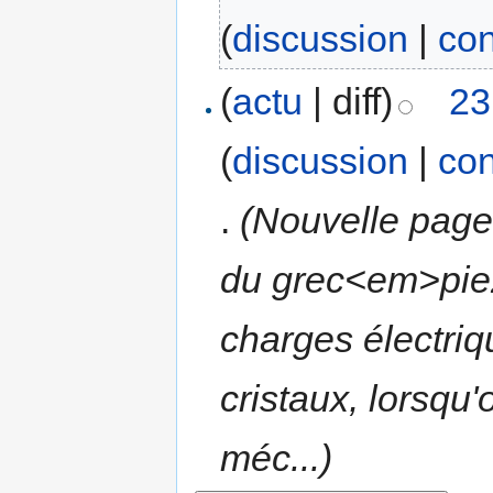
(
discussion
|
con
(
actu
| diff)
23
(
discussion
|
con
.
(Nouvelle page 
du grec<em>piez
charges électriq
cristaux, lorsqu
méc...)