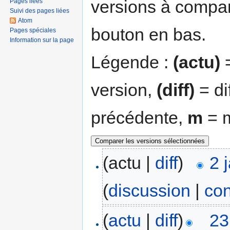
versions à compar
Pages liées
Suivi des pages liées
Atom
bouton en bas.
Pages spéciales
Information sur la page
Légende :
(actu)
=
version,
(diff)
= di
précédente,
m
= m
(actu |
diff
)
2 
(
discussion
|
con
(
actu
|
diff
)
23