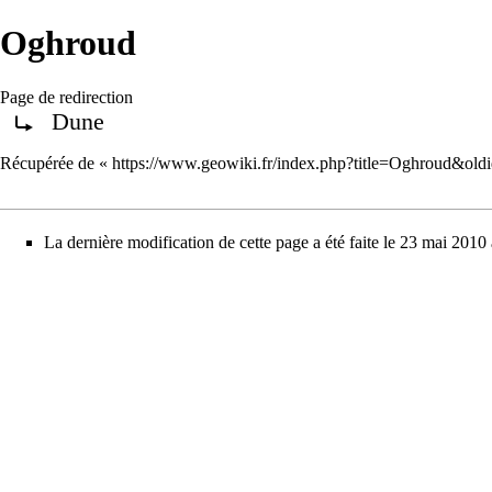
Oghroud
Page de redirection
Dune
Rediriger vers :
Récupérée de «
https://www.geowiki.fr/index.php?title=Oghroud&ol
La dernière modification de cette page a été faite le 23 mai 2010