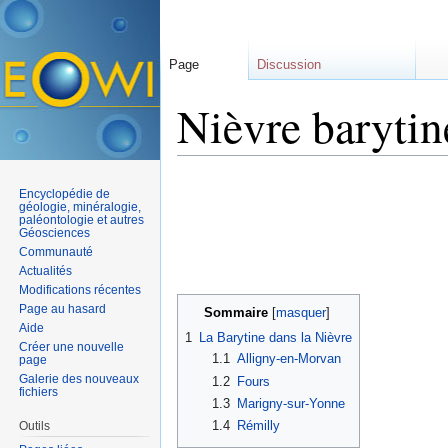
Page
Discussion
Nièvre barytin
Aller à :
navigation
,
rechercher
Encyclopédie de
géologie, minéralogie,
paléontologie et autres
Géosciences
Communauté
Actualités
Modifications récentes
Page au hasard
Sommaire
[
masquer
]
Aide
1
La Barytine dans la Nièvre
Créer une nouvelle
1.1
Alligny-en-Morvan
page
Galerie des nouveaux
1.2
Fours
fichiers
1.3
Marigny-sur-Yonne
1.4
Rémilly
Outils