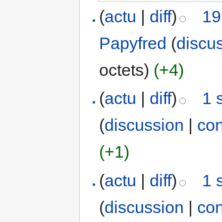
(
actu
|
diff
)
19
Papyfred
(
discu
octets)
(+4)
(
actu
|
diff
)
1 
(
discussion
|
con
(+1)
(
actu
|
diff
)
1 
(
discussion
|
con