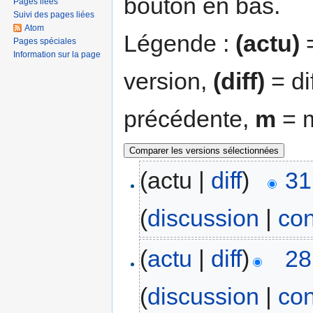
bouton en bas.
Pages liées
Suivi des pages liées
Atom
Légende :
(actu)
=
Pages spéciales
Information sur la page
version,
(diff)
= di
précédente,
m
= m
(actu |
diff
)
31
(
discussion
|
con
(
actu
|
diff
)
28
(
discussion
|
con