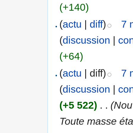
(+140)
(
actu
|
diff
)
7 
(
discussion
|
con
(+64)
(
actu
| diff)
7 
(
discussion
|
con
(+5 522)
‎
. .
(Nouv
Toute masse ét