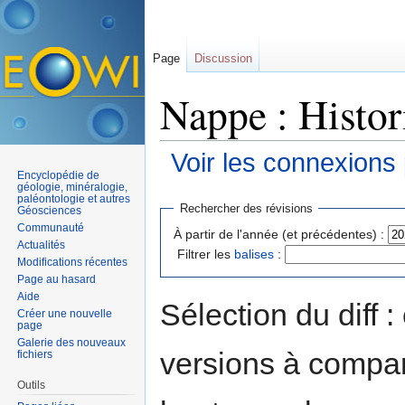
Page
Discussion
Nappe : Histor
Voir les connexions
Encyclopédie de
Aller à :
navigation
,
rechercher
géologie, minéralogie,
paléontologie et autres
Rechercher des révisions
Géosciences
Communauté
À partir de l'année (et précédentes) :
Actualités
Filtrer les
balises
:
Modifications récentes
Page au hasard
Aide
Sélection du diff 
Créer une nouvelle
page
Galerie des nouveaux
versions à compar
fichiers
Outils