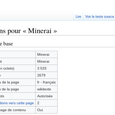
Lire
Voir le texte source
ns pour « Minerai »
rechercher
e base
Minerai
ut
Minerai
en octets)
3 533
e
2679
 de la page
fr - français
 de la page
wikitexte
ots
Autorisée
ions vers cette page
2
age de contenu
Oui