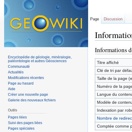
Page
Discussion
Informatio
Aller à :
navigation
,
Informations d
Encyclopédie de géologie, minéralogie,
paléontologie et autres Géosciences
Titre affiché
Communauté
Clé de tri par défa
Actualités
Modifications récentes
Taille de la page (
Page au hasard
Numéro de la pag
Aide
Langue du contenu
Créer une nouvelle page
Galerie des nouveaux fichiers
Modèle de contenu
Indexation par rob
Outils
Pages liées
Nombre de redirect
Suivi des pages liées
Comptée comme p
Pages spéciales