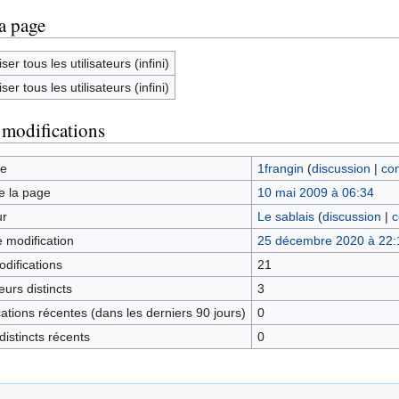
la page
ser tous les utilisateurs (infini)
ser tous les utilisateurs (infini)
 modifications
ge
1frangin
(
discussion
|
con
e la page
10 mai 2009 à 06:34
ur
Le sablais
(
discussion
|
c
e modification
25 décembre 2020 à 22:
difications
21
urs distincts
3
tions récentes (dans les derniers 90 jours)
0
istincts récents
0