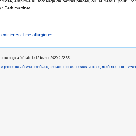
ctricité, employé au forgeage de petites pièces, ou, autrefois, pour "
ro
) : Petit martinet.
 minières et métallurgiques
.
cette page a été faite le 12 février 2020 à 22:35.
À propos de Géowiki : minéraux, cristaux, roches, fossiles, volcans, météorites, etc.
Aver