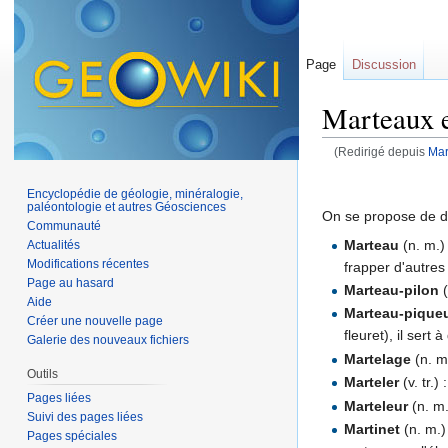
Page
Discussion
Marteaux e
(Redirigé depuis
Mar
Aller à :
navigation
,
Encyclopédie de géologie, minéralogie,
paléontologie et autres Géosciences
On se propose de dé
Communauté
Marteau
(n. m.)
Actualités
Modifications récentes
frapper d'autre
Page au hasard
Marteau-pilon
(
Aide
Marteau-pique
Créer une nouvelle page
fleuret), il sert
Galerie des nouveaux fichiers
Martelage
(n. m
Outils
Marteler
(v. tr.
Pages liées
Marteleur
(n. m.
Suivi des pages liées
Martinet
(n. m.)
Pages spéciales