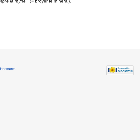
mpre la myne
" (= broyer le minerai).
tissements