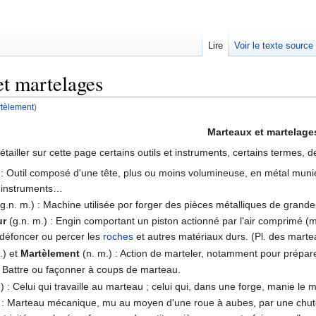
Lire
Voir le texte source
t martelages
tèlement
)
rechercher
Marteaux et martelage
tailler sur cette page certains outils et instruments, certains termes, 
 : Outil composé d'une tête, plus ou moins volumineuse, en métal muni
s instruments…
g.n. m.) : Machine utilisée por forger des pièces métalliques de grande
ur
(g.n. m.) : Engin comportant un piston actionné par l'air comprimé (m
 à défoncer ou percer les
roches
et autres matériaux durs. (Pl. des marte
.) et
Martèlement
(n. m.) : Action de marteler, notamment pour prépar
) : Battre ou façonner à coups de marteau.
) : Celui qui travaille au marteau ; celui qui, dans une forge, manie le 
 : Marteau mécanique, mu au moyen d'une roue à aubes, par une chut