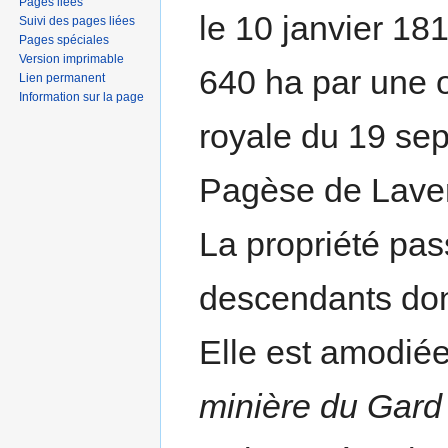
Pages liées
le 10 janvier 18
Suivi des pages liées
Pages spéciales
Version imprimable
640 ha par une
Lien permanent
Information sur la page
royale du 19 sep
Pagèse de Lave
La propriété pa
descendants don
Elle est amodié
minière du Gard