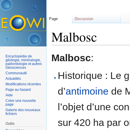
Page
Discussion
Malbosc
Aller à :
navigation
,
rechercher
Malbosc
:
Encyclopédie de
géologie, minéralogie,
paléontologie et autres
Géosciences
Historique : Le 
Communauté
Actualités
Modifications récentes
d’
antimoine
de M
Page au hasard
Aide
Créer une nouvelle
l’objet d’une co
page
Galerie des nouveaux
fichiers
sur 420 ha par 
Outils