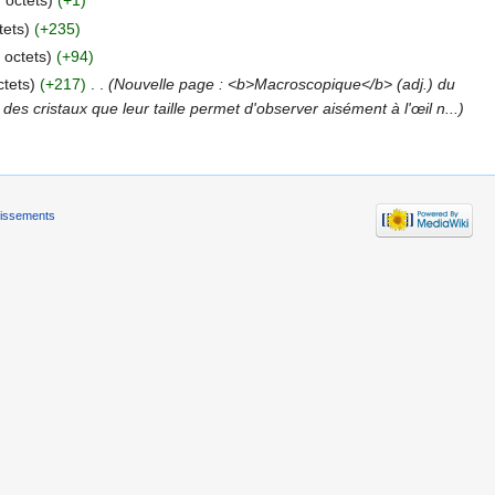
 octets)
(+1)
tets)
(+235)
 octets)
(+94)
ctets)
(+217)
‎
. .
(Nouvelle page : <b>Macroscopique</b> (adj.) du
 cristaux que leur taille permet d'observer aisément à l'œil n...)
tissements