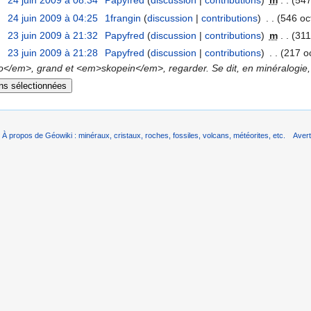
24 juin 2009 à 08:34
‎
Papyfred
(
discussion
|
contributions
)
‎
m
. .
(547
24 juin 2009 à 04:25
‎
1frangin
(
discussion
|
contributions
)
‎
. .
(546 oc
23 juin 2009 à 21:32
‎
Papyfred
(
discussion
|
contributions
)
‎
m
. .
(311
23 juin 2009 à 21:28
‎
Papyfred
(
discussion
|
contributions
)
‎
. .
(217 o
/em>, grand et <em>skopein</em>, regarder. Se dit, en minéralogie, des
À propos de Géowiki : minéraux, cristaux, roches, fossiles, volcans, météorites, etc.
Aver