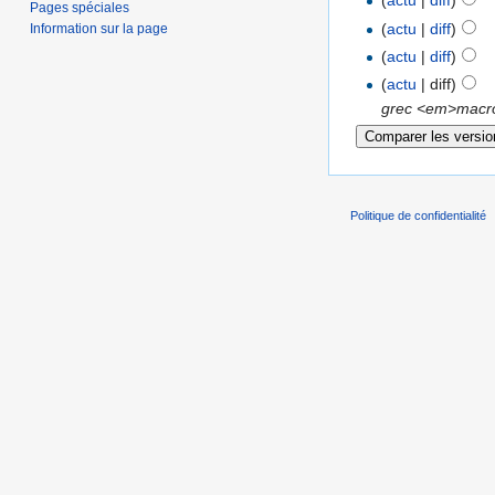
(
actu
|
diff
)
Pages spéciales
(
actu
|
diff
)
Information sur la page
(
actu
|
diff
)
(
actu
| diff)
grec <em>macro<
Politique de confidentialité