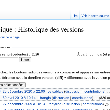
Lire
Voir le texte source
que : Historique des versions
pour cette page
rechercher
visions
e (et précédentes) :
À partir du mois (et 
 cochez les boutons radio des versions à comparer et appuyez sur entrée
différence avec la dernière version,
(diff)
= différence avec la version 
25 décembre 2020 à 22:00
‎
Le sablais
(
discussion
|
contributions
)
‎
. 
30 avril 2010 à 10:14
‎
1frangin
(
discussion
|
contributions
)
‎
. .
(826 oc
27 décembre 2009 à 10:13
‎
Papyfred
(
discussion
|
contributions
)
‎
m