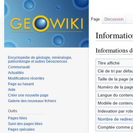
Page
Discussion
Informatio
Aller à :
navigation
,
Informations d
Encyclopédie de géologie, minéralogie,
paléontologie et autres Géosciences
Titre affiché
Communauté
Clé de tri par défa
Actualités
Modifications récentes
Taille de la page (
Page au hasard
Numéro de la pag
Aide
Langue du contenu
Créer une nouvelle page
Galerie des nouveaux fichiers
Modèle de contenu
Indexation par rob
Outils
Pages liées
Nombre de redirect
Suivi des pages liées
Comptée comme p
Pages spéciales