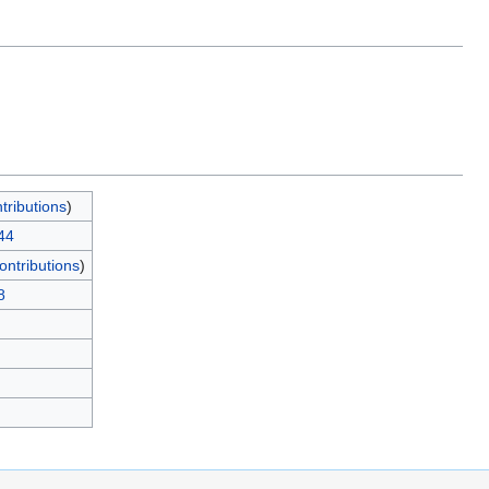
tributions
)
44
ontributions
)
8