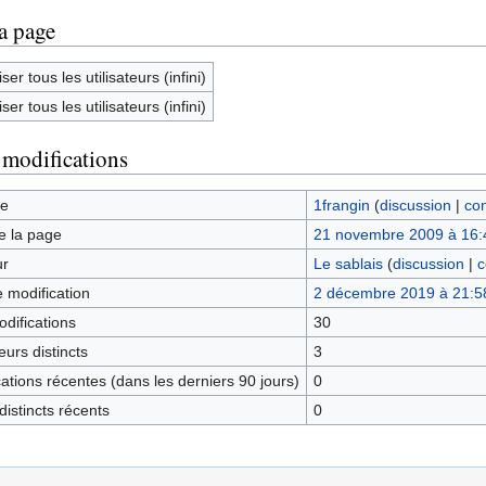
la page
ser tous les utilisateurs (infini)
ser tous les utilisateurs (infini)
 modifications
ge
1frangin
(
discussion
|
con
e la page
21 novembre 2009 à 16:
ur
Le sablais
(
discussion
|
c
e modification
2 décembre 2019 à 21:5
difications
30
urs distincts
3
tions récentes (dans les derniers 90 jours)
0
istincts récents
0