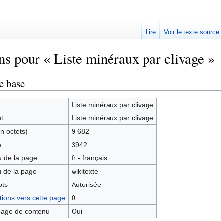
Lire
Voir le texte source
ns pour « Liste minéraux par clivage »
rechercher
e base
Liste minéraux par clivage
ut
Liste minéraux par clivage
en octets)
9 682
e
3942
 de la page
fr - français
 de la page
wikitexte
ots
Autorisée
ions vers cette page
0
age de contenu
Oui