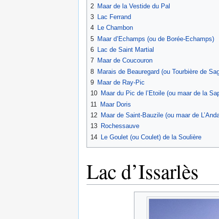
2
Maar de la Vestide du Pal
3
Lac Ferrand
4
Le Chambon
5
Maar d’Echamps (ou de Borée-Echamps)
6
Lac de Saint Martial
7
Maar de Coucouron
8
Marais de Beauregard (ou Tourbière de S
9
Maar de Ray-Pic
10
Maar du Pic de l’Etoile (ou maar de la Sa
11
Maar Doris
12
Maar de Saint-Bauzile (ou maar de L’And
13
Rochessauve
14
Le Goulet (ou Coulet) de la Soulière
Lac d’Issarlès