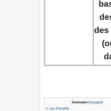
bas
des
des 
(o
d
Sommaire
[
masquer
]
1
Lac d’Issarlès