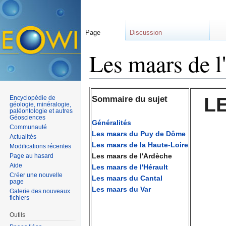
Page
Discussion
Les maars de l
Aller à :
navigation
,
rechercher
L
Encyclopédie de
Sommaire du sujet
géologie, minéralogie,
paléontologie et autres
Géosciences
Généralités
Communauté
Les maars du Puy de Dôme
Actualités
Les maars de la Haute-Loire
Modifications récentes
Les maars de l'Ardèche
Page au hasard
Aide
Les maars de l'Hérault
Créer une nouvelle
Les maars du Cantal
page
Les maars du Var
Galerie des nouveaux
fichiers
Outils