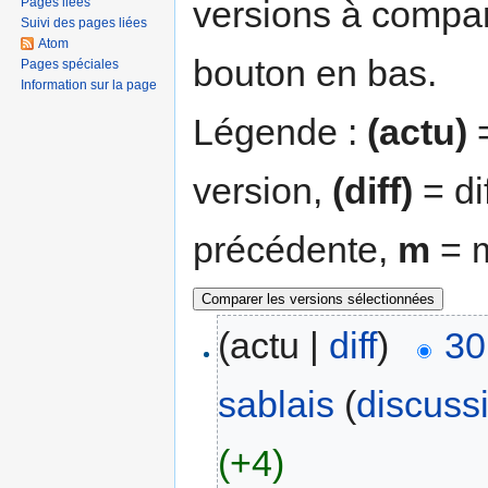
versions à compar
Pages liées
Suivi des pages liées
Atom
bouton en bas.
Pages spéciales
Information sur la page
Légende :
(actu)
=
version,
(diff)
= di
précédente,
m
= m
(actu |
diff
)
30
sablais
(
discuss
(+4)