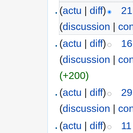
(
actu
|
diff
)
21
(
discussion
|
con
(
actu
|
diff
)
16
(
discussion
|
con
(+200)
(
actu
|
diff
)
29
(
discussion
|
con
(
actu
|
diff
)
11