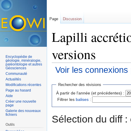
Page
Discussion
Lapilli accréti
versions
Encyclopédie de
géologie, minéralogie,
paléontologie et autres
Voir les connexions
Géosciences
Communauté
Aller à :
navigation
,
rechercher
Actualités
Rechercher des révisions
Modifications récentes
Page au hasard
À partir de l'année (et précédentes) :
Aide
Filtrer les
balises
:
Créer une nouvelle
page
Galerie des nouveaux
fichiers
Sélection du diff 
Outils