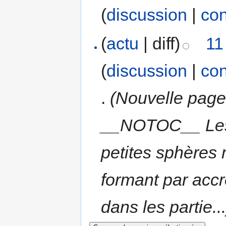
(
discussion
|
con
(
actu
| diff)
11
(
discussion
|
con
.
(Nouvelle pa
__NOTOC__ Les l
petites sphères 
formant par acc
dans les partie...