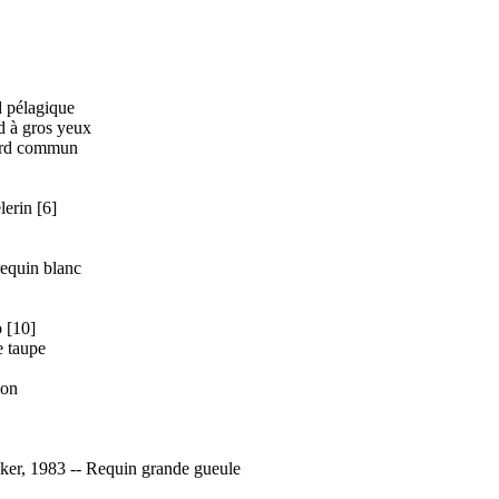
d pélagique
d à gros yeux
nard commun
erin [6]
requin blanc
 [10]
e taupe
mon
er, 1983 -- Requin grande gueule