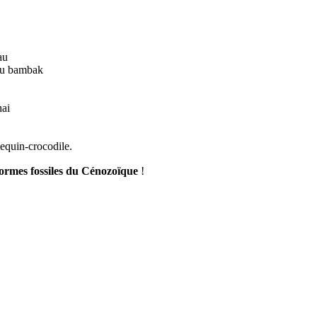
au
eau bambak
hai
equin-crocodile.
rmes fossiles du Cénozoïque
!