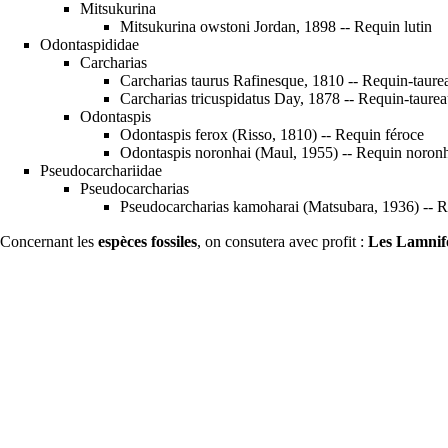
Mitsukurina
Mitsukurina owstoni Jordan, 1898 -- Requin lutin
Odontaspididae
Carcharias
Carcharias taurus Rafinesque, 1810 -- Requin-taure
Carcharias tricuspidatus Day, 1878 -- Requin-taur
Odontaspis
Odontaspis ferox (Risso, 1810) -- Requin féroce
Odontaspis noronhai (Maul, 1955) -- Requin noron
Pseudocarchariidae
Pseudocarcharias
Pseudocarcharias kamoharai (Matsubara, 1936) -- R
Concernant les
espèces
fossiles
, on consutera avec profit :
Les Lamnifo