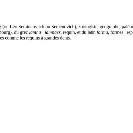
g (ou Leo Semionovitch ou Semenovich), zoologiste, géographe, paléont
sbourg), du grec
lamna - lamnaes
, requin, et du latin
forma
, formes : re
es comme les requins à grandes dents.