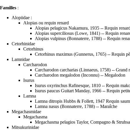
Familles
:
Alopiidae :
Alopias ou requin renard
Alopias pelagicus Nakamura, 1935 -- Requin renar
Alopias superciliosus (Lowe, 1841) -- Requin renar
Alopias vulpinus (Bonnaterre, 1788) -- Requin re
Cetorhinidae
Cetorhinus
Cetorhinus maximus (Gunnerus, 1765) -- Requin pèl
Lamnidae
Carcharodon
Carcharodon carcharias (Linnaeus, 1758) -- Grand 
Carcharodon megalodon (Inconnu) -- Megalodon
Isurus
Isurus oxyrinchus Rafinesque, 1810 -- Requin mako
Isurus paucus Guitart Manday, 1966 -- Requin petit
Lamna
Lamna ditropis Hubbs & Follett, 1947 Requin sau
Lamna nasus (Bonnaterre, 1788) -- Maraîche
Megachasmidae
Megachasma
Megachasma pelagios Taylor, Compagno & Struhsak
Mitsukurinidae