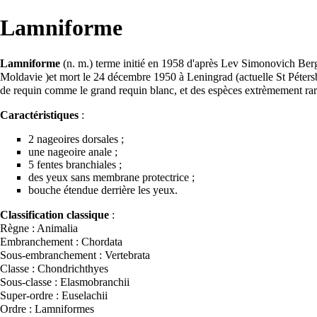
Lamniforme
Lamniforme
(n. m.) terme initié en 1958 d'après Lev Simonovich Ber
Moldavie )et mort le 24 décembre 1950 à Leningrad (actuelle St Péter
de requin comme le grand requin blanc, et des espèces extrèmement rar
Caractéristiques
:
2 nageoires dorsales ;
une nageoire anale ;
5 fentes branchiales ;
des yeux sans membrane protectrice ;
bouche étendue derrière les yeux.
Classification classique
:
Règne : Animalia
Embranchement : Chordata
Sous-embranchement : Vertebrata
Classe : Chondrichthyes
Sous-classe : Elasmobranchii
Super-ordre : Euselachii
Ordre : Lamniformes