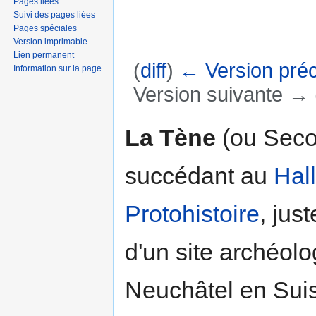
Pages liées
Suivi des pages liées
Pages spéciales
Version imprimable
Lien permanent
(
diff
)
← Version pré
Information sur la page
Version suivante → (
Aller à :
navigation
,
rechercher
La Tène
(ou Sec
succédant au
Hall
Protohistoire
, just
d'un site archéol
Neuchâtel en Sui