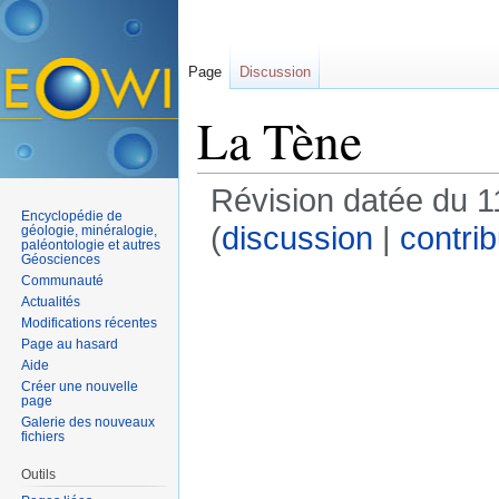
Page
Discussion
La Tène
Révision datée du 1
Encyclopédie de
(
discussion
|
contrib
géologie, minéralogie,
paléontologie et autres
Géosciences
Communauté
Actualités
Modifications récentes
Page au hasard
Aide
Créer une nouvelle
page
Galerie des nouveaux
fichiers
Outils