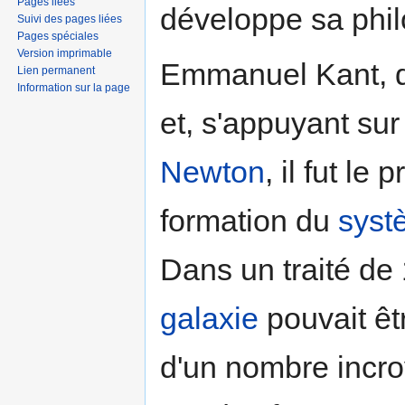
Pages liées
développe sa phil
Suivi des pages liées
Pages spéciales
Version imprimable
Emmanuel Kant, d
Lien permanent
Information sur la page
et, s'appuyant sur
Newton
, il fut le
formation du
syst
Dans un traité de 
galaxie
pouvait êt
d'un nombre incro