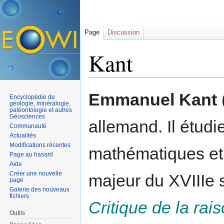
Page
Discussion
Kant
Aller à :
navigation
,
rechercher
Emmanuel Kant
Encyclopédie de
géologie, minéralogie,
paléontologie et autres
Géosciences
allemand. Il étudie
Communauté
Actualités
Modifications récentes
mathématiques et 
Page au hasard
Aide
Créer une nouvelle
majeur du XVIIIe 
page
Galerie des nouveaux
fichiers
Critique de la rai
Outils