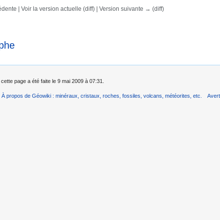
dente | Voir la version actuelle (diff) | Version suivante → (diff)
rechercher
phe
 cette page a été faite le 9 mai 2009 à 07:31.
À propos de Géowiki : minéraux, cristaux, roches, fossiles, volcans, météorites, etc.
Aver