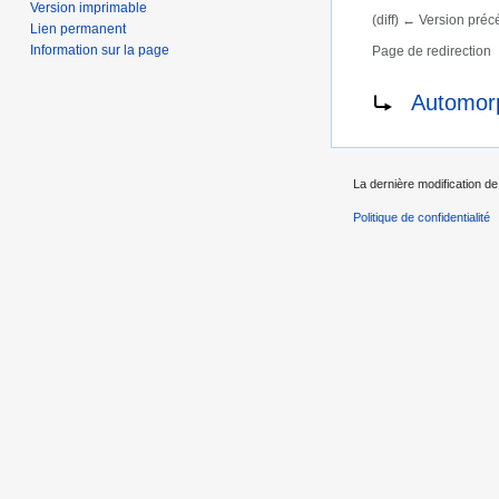
Version imprimable
(diff) ← Version précé
Lien permanent
Information sur la page
Page de redirection
Aller à :
navigation
,
Rediriger vers :
Automor
La dernière modification de
Politique de confidentialité