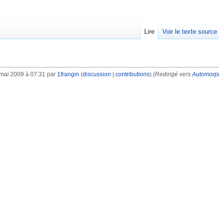
Lire
Voir le texte source
 mai 2009 à 07:31 par
1frangin
(
discussion
|
contributions
)
(Redirigé vers
Automorp