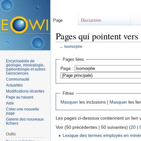
Page
Discussion
Pages qui pointent vers
←
Isomorphe
Aller à :
navigation
,
rechercher
Pages liées
Encyclopédie de
géologie, minéralogie,
Page :
paléontologie et autres
Géosciences
Communauté
Actualités
Modifications récentes
Filtres
Page au hasard
Masquer
les inclusions |
Masquer
les lie
Aide
Créer une nouvelle
page
Les pages ci-dessous contiennent un lien 
Galerie des nouveaux
fichiers
Voir (50 précédentes | 50 suivantes) (
20
|
Outils
Lexique des termes employés en minér