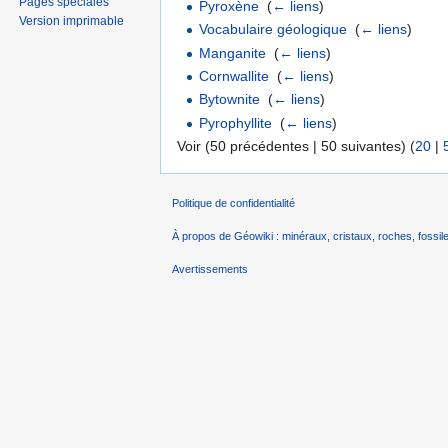
Pages spéciales
Pyroxène
‎
(
← liens
)
Version imprimable
Vocabulaire géologique
‎
(
← liens
)
Manganite
‎
(
← liens
)
Cornwallite
‎
(
← liens
)
Bytownite
‎
(
← liens
)
Pyrophyllite
‎
(
← liens
)
Voir (50 précédentes | 50 suivantes) (
20
|
Politique de confidentialité
À propos de Géowiki : minéraux, cristaux, roches, fossile
Avertissements