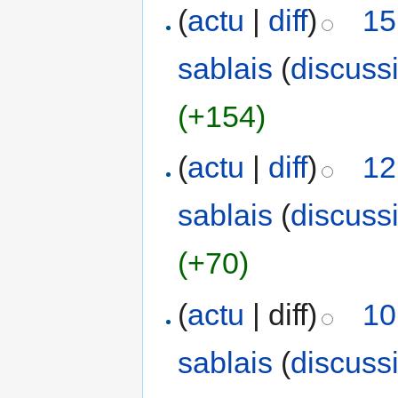
(
actu
|
diff
)
15
sablais
(
discuss
(+154)
(
actu
|
diff
)
12
sablais
(
discuss
(+70)
(
actu
| diff)
10
sablais
(
discuss