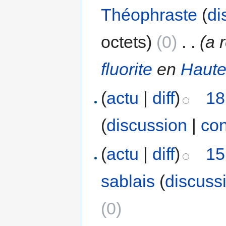
Théophraste
(
di
octets)
(0)
‎
. .
(a
fluorite
en
Haute
(
actu
|
diff
)
18
(
discussion
|
con
(
actu
|
diff
)
15
sablais
(
discuss
(0)