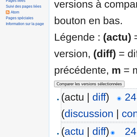
versions à compar
Pages liées
Suivi des pages liées
Atom
bouton en bas.
Pages spéciales
Information sur la page
Légende :
(actu)
=
version,
(diff)
= di
précédente,
m
= m
(actu |
diff
)
24
(
discussion
|
con
(
actu
|
diff
)
24