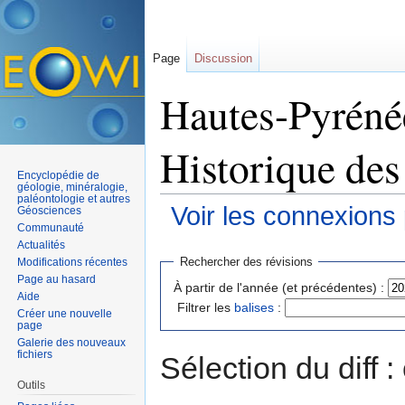
Page
Discussion
Hautes-Pyrénées
Historique des
Encyclopédie de
géologie, minéralogie,
paléontologie et autres
Voir les connexions
Géosciences
Communauté
Aller à :
navigation
,
rechercher
Actualités
Rechercher des révisions
Modifications récentes
Page au hasard
À partir de l'année (et précédentes) :
Aide
Filtrer les
balises
:
Créer une nouvelle
page
Galerie des nouveaux
fichiers
Sélection du diff 
Outils