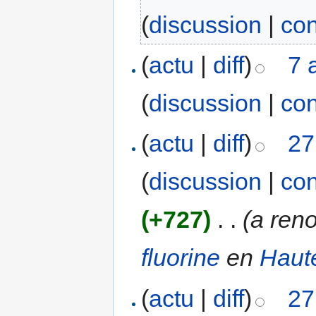
(
discussion
|
con
(
actu
|
diff
)
7 
(
discussion
|
con
(
actu
|
diff
)
27
(
discussion
|
con
(+727)
‎
. .
(a re
fluorine
en
Haute
(
actu
|
diff
)
27