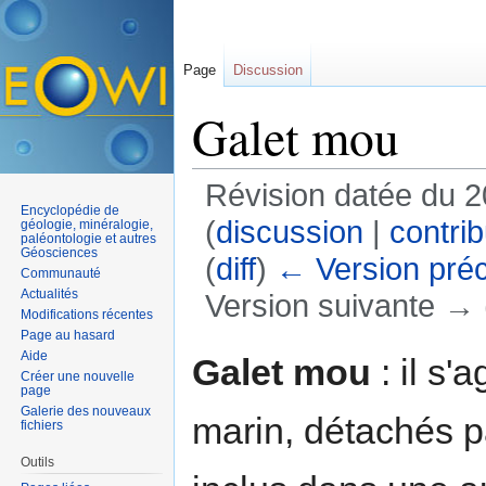
Page
Discussion
Galet mou
Révision datée du 
Encyclopédie de
(
discussion
|
contrib
géologie, minéralogie,
paléontologie et autres
Géosciences
(
diff
)
← Version pré
Communauté
Actualités
Version suivante → (
Modifications récentes
Aller à :
navigation
,
rechercher
Page au hasard
Aide
Galet mou
: il s'
Créer une nouvelle
page
Galerie des nouveaux
marin, détachés pa
fichiers
Outils