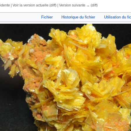
dente | Voir la version actuelle (diff) | Version suivante → (diff)
rechercher
Fichier
Historique du fichier
Utilisation du fi