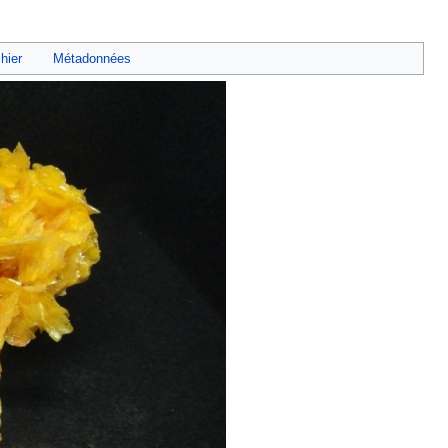
chier
Métadonnées