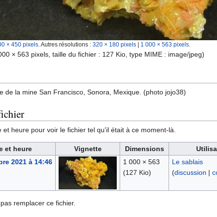
00 × 450 pixels
.
Autres résolutions :
320 × 180 pixels
|
1 000 × 563 pixels
.
000 × 563 pixels, taille du fichier : 127 Kio, type MIME :
image/jpeg
)
te de la mine San Francisco, Sonora, Mexique. (photo jojo38)
ichier
et heure pour voir le fichier tel qu'il était à ce moment-là.
e et heure
Vignette
Dimensions
Utilis
re 2021 à 14:46
1 000 × 563
Le sablais
(127 Kio)
(
discussion
|
c
pas remplacer ce fichier.