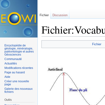
Fichier
Discussion
Fichier:Vocabu
Aller à :
navigation
,
rechercher
Fichier
Encyclopédie de
géologie, minéralogie,
paléontologie et autres
Géosciences
Communauté
Actualités
Modifications récentes
Page au hasard
Aide
Créer une nouvelle
page
Galerie des nouveaux
fichiers
Outils