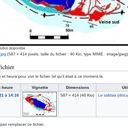
ution disponible.
jpg
‎
(587 × 414 pixels, taille du fichier : 40 Kio, type MIME :
image/jpeg
)
ichier
et heure pour voir le fichier tel qu'il était à ce moment-là.
t heure
Vignette
Dimensions
Uti
21 à 14:16
587 × 414
(40 Kio)
Le sablais
(
disc
pas remplacer ce fichier.