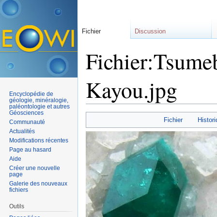
Fichier
Discussion
Fichier:Tsumeb
Kayou.jpg
Encyclopédie de
géologie, minéralogie,
paléontologie et autres
Aller à :
navigation
,
rechercher
Géosciences
Fichier
Histori
Communauté
Actualités
Modifications récentes
Page au hasard
Aide
Créer une nouvelle
page
Galerie des nouveaux
fichiers
Outils