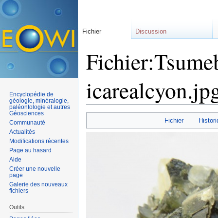
Fichier
Discussion
Fichier:Tsumeb
icarealcyon.jp
Encyclopédie de
géologie, minéralogie,
paléontologie et autres
Aller à :
navigation
,
rechercher
Géosciences
Fichier
Histori
Communauté
Actualités
Modifications récentes
Page au hasard
Aide
Créer une nouvelle
page
Galerie des nouveaux
fichiers
Outils