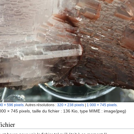
00 × 596 pixels
.
Autres résolutions :
320 × 238 pixels
|
1 000 × 745 pixels
.
000 × 745 pixels, taille du fichier : 136 Kio, type MIME :
image/jpeg
)
ichier