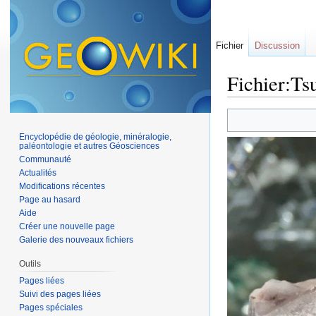
Fichier
Discussion
Fichier:Ts
Aller à :
navigation
,
Encyclopédie de géologie, minéralogie,
paléontologie et autres Géosciences
Communauté
Actualités
Modifications récentes
Page au hasard
Aide
Créer une nouvelle page
Galerie des nouveaux fichiers
Outils
Pages liées
Suivi des pages liées
Pages spéciales