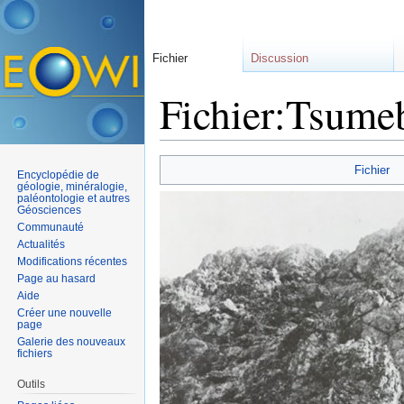
Fichier
Discussion
Fichier:Tsume
Aller à :
navigation
,
rechercher
Fichier
Encyclopédie de
géologie, minéralogie,
paléontologie et autres
Géosciences
Communauté
Actualités
Modifications récentes
Page au hasard
Aide
Créer une nouvelle
page
Galerie des nouveaux
fichiers
Outils