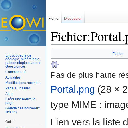
Fichier
Discussion
Fichier:Portal
Aller à :
navigation
,
rechercher
Fichier
Encyclopédie de
géologie, minéralogie,
paléontologie et autres
Géosciences
Communauté
Pas de plus haute rés
Actualités
Modifications récentes
Portal.png
‎
(28 × 28
Page au hasard
Aide
Créer une nouvelle
type MIME :
imag
page
Galerie des nouveaux
fichiers
Lien vers la liste 
Outils