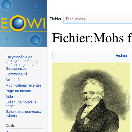
Fichier
Discussion
Fichier:Mohs f
Aller à :
navigation
,
rechercher
Fichier
Encyclopédie de
géologie, minéralogie,
paléontologie et autres
Géosciences
Communauté
Actualités
Modifications récentes
Page au hasard
Aide
Créer une nouvelle
page
Galerie des nouveaux
fichiers
Outils