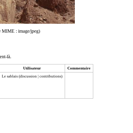
ype MIME :
image/jpeg
)
ent-là.
Utilisateur
Commentaire
Le sablais
(
discussion
|
contributions
)