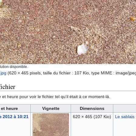
ution disponible.
.jpg
‎
(620 × 465 pixels, taille du fichier : 107 Kio, type MIME :
image/jpe
ichier
et heure pour voir le fichier tel qu'il était à ce moment-là.
 et heure
Vignette
Dimensions
e 2012 à 10:21
620 × 465
(107 Kio)
Le sablais