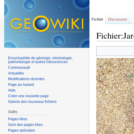
Fichier
Discussion
Fichier:Jar
Aller à :
navigation
,
Encyclopédie de géologie, minéralogie,
paléontologie et autres Géosciences
Communauté
Actualités
Modifications récentes
Page au hasard
Aide
Créer une nouvelle page
Galerie des nouveaux fichiers
Outils
Pages liées
Suivi des pages liées
Pages spéciales