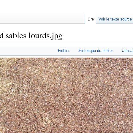
Lire
Voir le texte source
d sables lourds.jpg
rechercher
Fichier
Historique du fichier
Utilisa