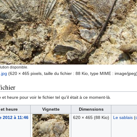
ution disponible.
.jpg
‎
(620 × 465 pixels, taille du fichier : 88 Kio, type MIME :
image/jpeg
ichier
et heure pour voir le fichier tel qu'il était à ce moment-là.
 et heure
Vignette
Dimensions
e 2012 à 11:46
620 × 465
(88 Kio)
Le sablais
(