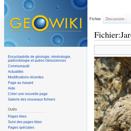
Fichier
Discussion
Fichier:Ja
Aller à :
navigation
,
Encyclopédie de géologie, minéralogie,
paléontologie et autres Géosciences
Communauté
Actualités
Modifications récentes
Page au hasard
Aide
Créer une nouvelle page
Galerie des nouveaux fichiers
Outils
Pages liées
Suivi des pages liées
Pages spéciales