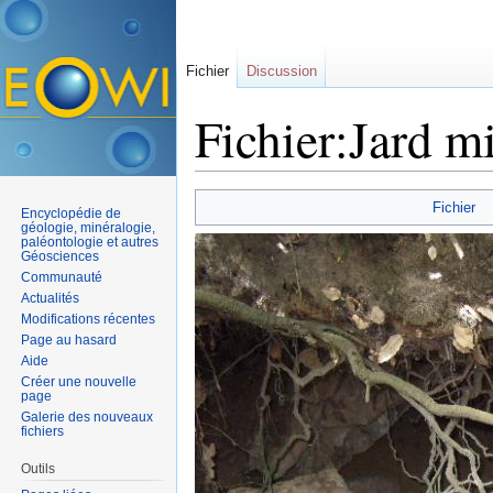
Fichier
Discussion
Fichier:Jard m
Aller à :
navigation
,
rechercher
Fichier
Encyclopédie de
géologie, minéralogie,
paléontologie et autres
Géosciences
Communauté
Actualités
Modifications récentes
Page au hasard
Aide
Créer une nouvelle
page
Galerie des nouveaux
fichiers
Outils