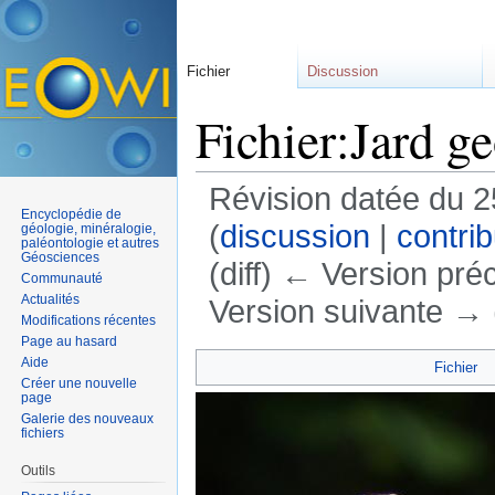
Fichier
Discussion
Fichier:Jard g
Révision datée du 2
Encyclopédie de
(
discussion
|
contrib
géologie, minéralogie,
paléontologie et autres
Géosciences
(diff) ← Version préc
Communauté
Actualités
Version suivante → (
Modifications récentes
Aller à :
navigation
,
rechercher
Page au hasard
Aide
Fichier
Créer une nouvelle
page
Galerie des nouveaux
fichiers
Outils