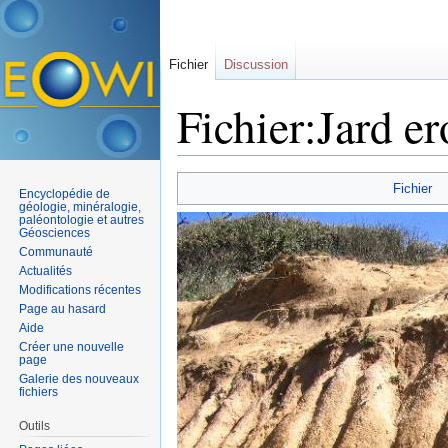
Fichier
Discussion
Fichier:Jard er
Aller à :
navigation
,
rechercher
Fichier
Encyclopédie de
géologie, minéralogie,
paléontologie et autres
Géosciences
Communauté
Actualités
Modifications récentes
Page au hasard
Aide
Créer une nouvelle
page
Galerie des nouveaux
fichiers
Outils