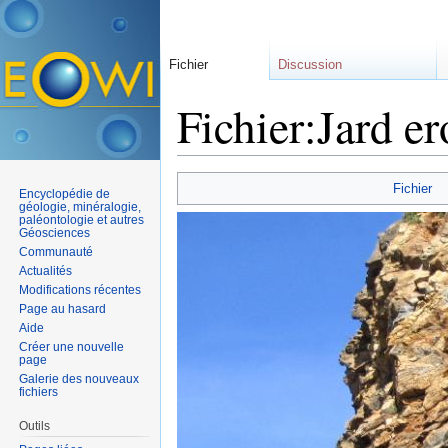
Fichier
Discussion
Fichier:Jard er
Aller à :
navigation
,
rechercher
Fichier
Encyclopédie de
géologie, minéralogie,
paléontologie et autres
Géosciences
Communauté
Actualités
Modifications récentes
Page au hasard
Aide
Créer une nouvelle
page
Galerie des nouveaux
fichiers
Outils