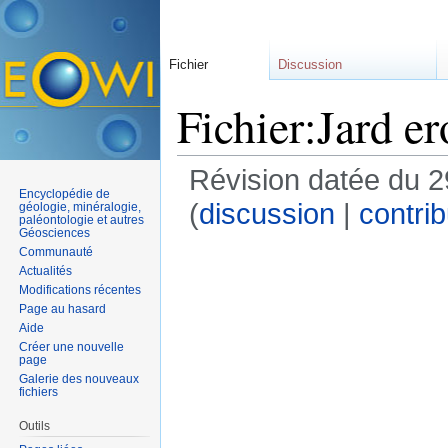
Fichier
Discussion
Fichier:Jard er
Révision datée du 2
Encyclopédie de
(
discussion
|
contrib
géologie, minéralogie,
paléontologie et autres
Géosciences
Communauté
Actualités
Modifications récentes
Page au hasard
Aide
Créer une nouvelle
page
Galerie des nouveaux
fichiers
Outils