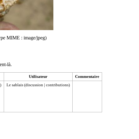
, type MIME :
image/jpeg
)
ent-là.
Utilisateur
Commentaire
)
Le sablais
(
discussion
|
contributions
)