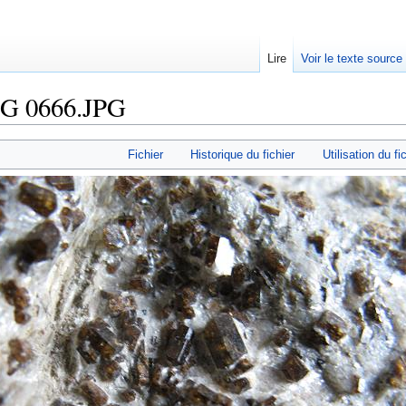
Lire
Voir le texte source
MG 0666.JPG
rechercher
Fichier
Historique du fichier
Utilisation du fi