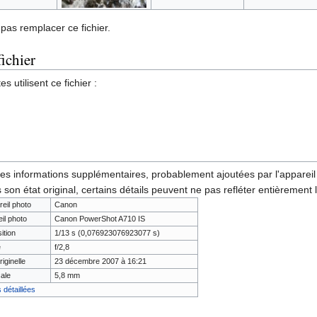
pas remplacer ce fichier.
fichier
 utilisent ce fichier :
des informations supplémentaires, probablement ajoutées par l'appareil p
 son état original, certains détails peuvent ne pas refléter entièrement 
reil photo
Canon
il photo
Canon PowerShot A710 IS
ition
1/13 s (0,076923076923077 s)
e
f/2,8
riginelle
23 décembre 2007 à 16:21
ale
5,8 mm
 détaillées