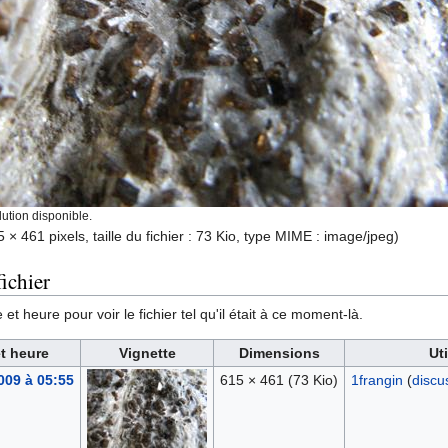
ution disponible.
 × 461 pixels, taille du fichier : 73 Kio, type MIME :
image/jpeg
)
ichier
et heure pour voir le fichier tel qu'il était à ce moment-là.
t heure
Vignette
Dimensions
Uti
009 à 05:55
615 × 461
(73 Kio)
1frangin
(
discu