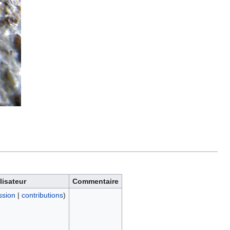
lisateur
Commentaire
ssion
|
contributions
)