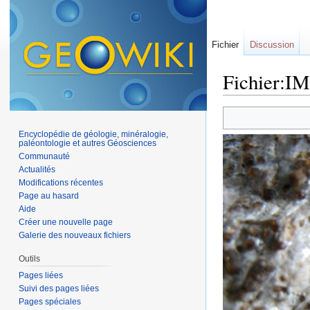
Fichier
Discussion
Fichier:I
Aller à :
navigation
,
Encyclopédie de géologie, minéralogie,
paléontologie et autres Géosciences
Communauté
Actualités
Modifications récentes
Page au hasard
Aide
Créer une nouvelle page
Galerie des nouveaux fichiers
Outils
Pages liées
Suivi des pages liées
Pages spéciales