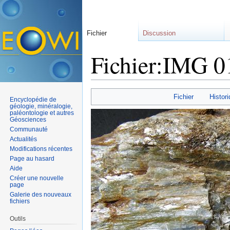
Fichier
Discussion
Fichier:IMG 
Aller à :
navigation
,
rechercher
Fichier
Histori
Encyclopédie de
géologie, minéralogie,
paléontologie et autres
Géosciences
Communauté
Actualités
Modifications récentes
Page au hasard
Aide
Créer une nouvelle
page
Galerie des nouveaux
fichiers
Outils