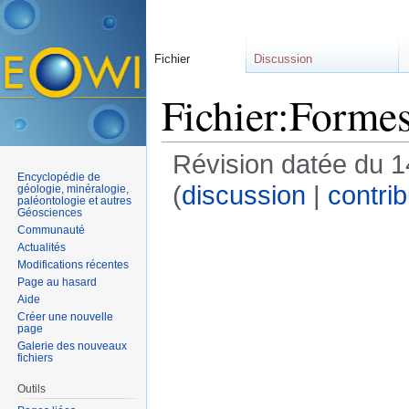
Fichier
Discussion
Fichier:Formes
Révision datée du 14
Encyclopédie de
(
discussion
|
contrib
géologie, minéralogie,
paléontologie et autres
Géosciences
Communauté
Actualités
Modifications récentes
Page au hasard
Aide
Créer une nouvelle
page
Galerie des nouveaux
fichiers
Outils