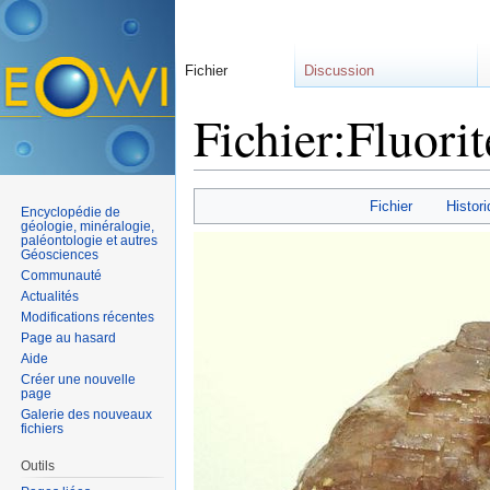
Fichier
Discussion
Fichier:Fluori
Aller à :
navigation
,
rechercher
Fichier
Histori
Encyclopédie de
géologie, minéralogie,
paléontologie et autres
Géosciences
Communauté
Actualités
Modifications récentes
Page au hasard
Aide
Créer une nouvelle
page
Galerie des nouveaux
fichiers
Outils