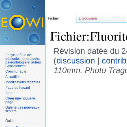
Fichier
Discussion
Fichier:Fluori
Révision datée du 2
Encyclopédie de
(
discussion
|
contrib
géologie, minéralogie,
paléontologie et autres
Géosciences
110mm. Photo Trago
Communauté
Actualités
Modifications récentes
Page au hasard
Aide
Créer une nouvelle
page
Galerie des nouveaux
fichiers
Outils