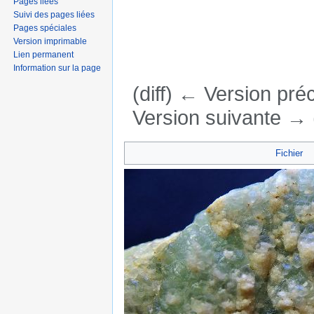
Pages liées
Suivi des pages liées
Pages spéciales
Version imprimable
Lien permanent
Information sur la page
(diff) ← Version préc
Version suivante → (
Aller à :
navigation
,
rechercher
Fichier