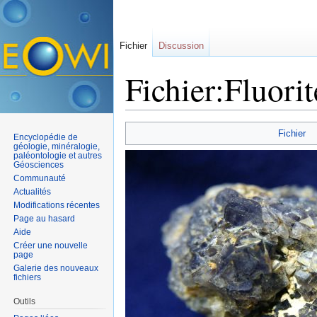
Fichier
Discussion
Fichier:Fluori
Aller à :
navigation
,
rechercher
Fichier
Encyclopédie de
géologie, minéralogie,
paléontologie et autres
Géosciences
Communauté
Actualités
Modifications récentes
Page au hasard
Aide
Créer une nouvelle
page
Galerie des nouveaux
fichiers
Outils