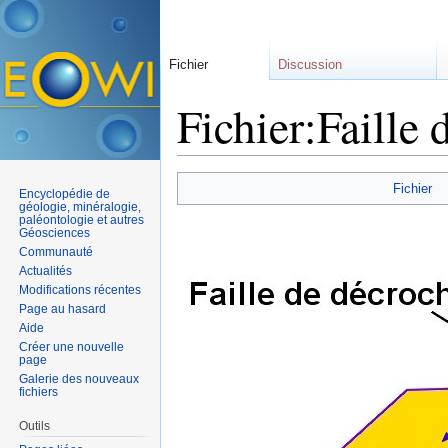
Fichier
Discussion
Fichier:Faille
Aller à :
navigation
,
rechercher
Fichier
Encyclopédie de
géologie, minéralogie,
paléontologie et autres
Géosciences
Communauté
Actualités
Modifications récentes
Page au hasard
Aide
Créer une nouvelle
page
Galerie des nouveaux
fichiers
Outils