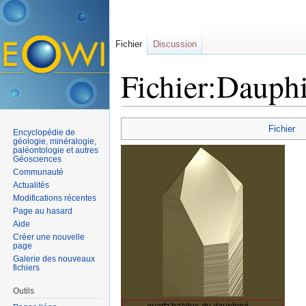
Fichier
Discussion
Fichier:Dauphi
Aller à :
navigation
,
rechercher
Fichier
Encyclopédie de
géologie, minéralogie,
paléontologie et autres
Géosciences
Communauté
Actualités
Modifications récentes
Page au hasard
Aide
Créer une nouvelle
page
Galerie des nouveaux
fichiers
Outils