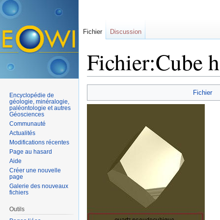
Fichier
Discussion
Fichier:Cube h
Aller à :
navigation
,
rechercher
Fichier
Encyclopédie de
géologie, minéralogie,
paléontologie et autres
Géosciences
Communauté
Actualités
Modifications récentes
Page au hasard
Aide
Créer une nouvelle
page
Galerie des nouveaux
fichiers
Outils