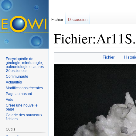
Fichier
Discussion
Fichier:Ar11S
Aller à :
navigation
,
rechercher
Fichier
Histori
Encyclopédie de
géologie, minéralogie,
paléontologie et autres
Géosciences
Communauté
Actualités
Modifications récentes
Page au hasard
Aide
Créer une nouvelle
page
Galerie des nouveaux
fichiers
Outils