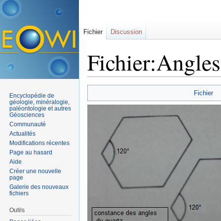
Fichier
Discussion
Fichier:Angles
Aller à :
navigation
,
rechercher
Fichier
Encyclopédie de
géologie, minéralogie,
paléontologie et autres
Géosciences
Communauté
Actualités
Modifications récentes
Page au hasard
Aide
Créer une nouvelle
page
Galerie des nouveaux
fichiers
Outils